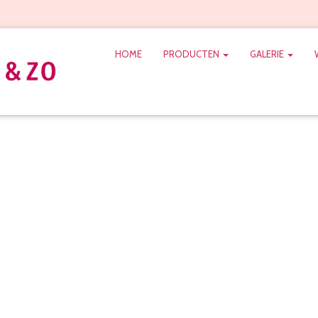
HOME
PRODUCTEN
GALERIE
oeket_biedermeier_wit_h
bliceerd door
MariskaBruidsboeket
op
2 januari