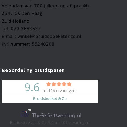
Volendamlaan 700 (alleen op afspraak!)
2547 CK Den Haag
Zuid-Holland
Tel.
070-3683537
E-mail: winkel@bruidsboeketenzo.nl
KvK nummer: 55240208
Beoordeling bruidsparen
Bruidsboeket & Zo
9.6
uit
106
ervaringen