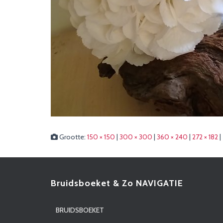
Grootte:
150 × 150
|
300 × 300
|
360 × 240
|
272 × 182
|
Bruidsboeket & Zo NAVIGATIE
BRUIDSBOEKET