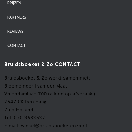
PRIJZEN
PARTNERS
REVIEWS
CONTACT
Bruidsboeket & Zo CONTACT
Bruidsboeket & Zo werkt samen met:
Bloembinderij van der Maat
Volendamlaan 700 (alleen op afspraak!)
2547 CK Den Haag
Zuid-Holland
Tel.
070-3683537
E-mail: winkel@bruidsboeketenzo.nl