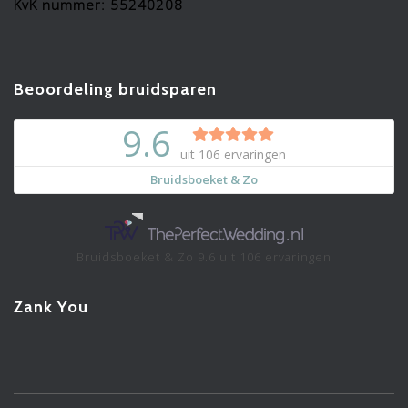
KvK nummer: 55240208
Beoordeling bruidsparen
Bruidsboeket & Zo
9.6
uit
106
ervaringen
Zank You