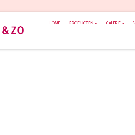
HOME
PRODUCTEN
GALERIE
wen trouwlocatie dinert
denhaag
bliceerd door
MariskaBruidsboeket
op
29 januar