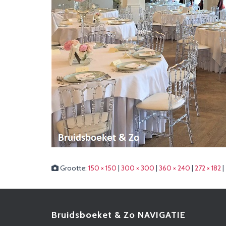
Grootte:
150 × 150
|
300 × 300
|
360 × 240
|
272 × 182
|
Bruidsboeket & Zo NAVIGATIE