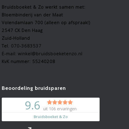
Bruidsboeket & Zo werkt samen met:
Bloembinderij van der Maat
Volendamlaan 700 (alleen op afspraak!)
2547 CK Den Haag
Zuid-Holland
Tel.
070-3683537
E-mail: winkel@bruidsboeketenzo.nl
KvK nummer: 55240208
Beoordeling bruidsparen