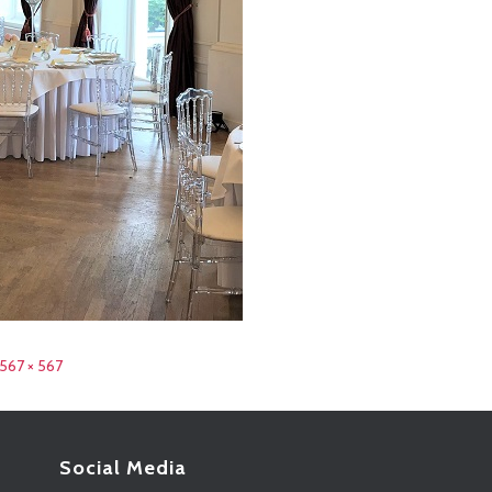
567 × 567
Social Media