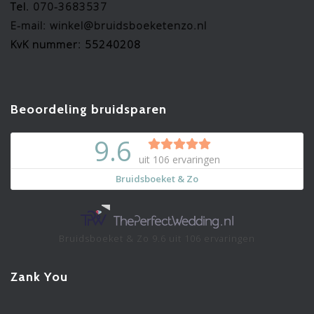
Tel.
070-3683537
E-mail: winkel@bruidsboeketenzo.nl
KvK nummer: 55240208
Beoordeling bruidsparen
Bruidsboeket & Zo
9.6
uit
106
ervaringen
Zank You