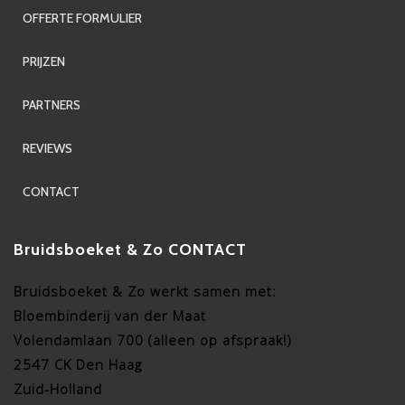
OFFERTE FORMULIER
PRIJZEN
PARTNERS
REVIEWS
CONTACT
Bruidsboeket & Zo CONTACT
Bruidsboeket & Zo werkt samen met:
Bloembinderij van der Maat
Volendamlaan 700 (alleen op afspraak!)
2547 CK Den Haag
Zuid-Holland