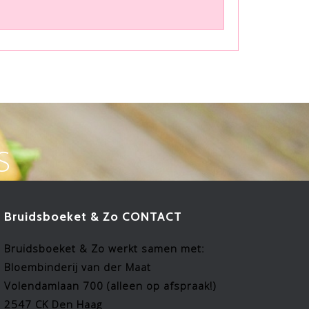
S
Bruidsboeket & Zo CONTACT
Bruidsboeket & Zo werkt samen met:
Bloembinderij van der Maat
Volendamlaan 700 (alleen op afspraak!)
2547 CK Den Haag