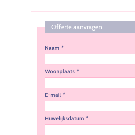
Offerte aanvragen
Naam
*
Woonplaats
*
E-mail
*
Huwelijksdatum
*