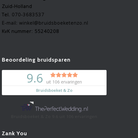
Zuid-Holland
Tel.
070-3683537
E-mail: winkel@bruidsboeketenzo.nl
KvK nummer: 55240208
Beoordeling bruidsparen
Bruidsboeket & Zo
9.6
uit
106
ervaringen
Zank You