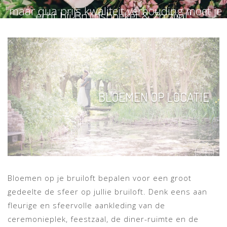
"maar qua prijs kwaliteit verhouding moet je
echt bij Bruidsboeket & Zo zijn!"
BLOEMEN OP LOCATIE
Bloemen op je bruiloft bepalen voor een groot
gedeelte de sfeer op jullie bruiloft. Denk eens aan
fleurige en sfeervolle aankleding van de
ceremonieplek, feestzaal, de diner-ruimte en de