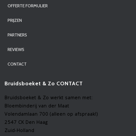
OFFERTE FORMULIER
PRIJZEN
PARTNERS
REVIEWS
CONTACT
Bruidsboeket & Zo CONTACT
Bruidsboeket & Zo werkt samen met:
Bloembinderij van der Maat
Volendamlaan 700 (alleen op afspraak!)
2547 CK Den Haag
Zuid-Holland