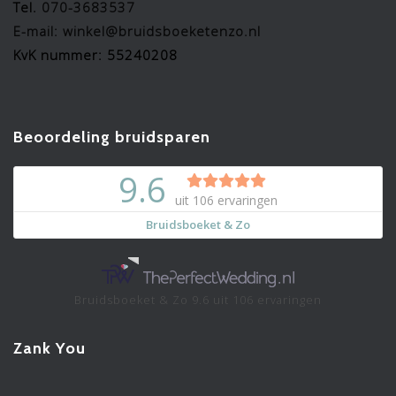
Tel.
070-3683537
E-mail: winkel@bruidsboeketenzo.nl
KvK nummer: 55240208
Beoordeling bruidsparen
Bruidsboeket & Zo
9.6
uit
106
ervaringen
Zank You