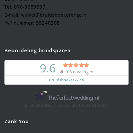
Tel.
070-3683537
E-mail: winkel@bruidsboeketenzo.nl
KvK nummer: 55240208
Beoordeling bruidsparen
Bruidsboeket & Zo
9.6
uit
106
ervaringen
Zank You