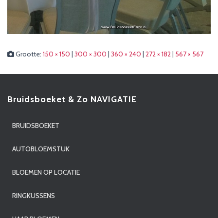
Grootte:
150 × 150
|
300 × 300
|
360 × 240
|
272 × 182
|
567 × 567
Bruidsboeket & Zo NAVIGATIE
BRUIDSBOEKET
AUTOBLOEMSTUK
BLOEMEN OP LOCATIE
RINGKUSSENS