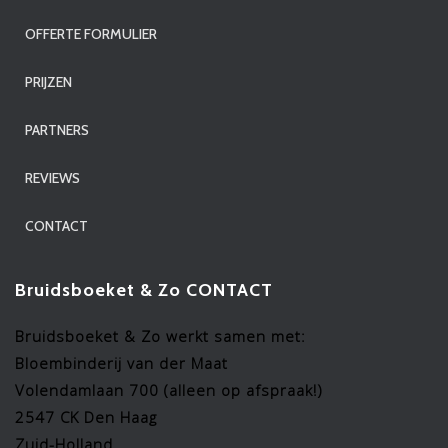
OFFERTE FORMULIER
PRIJZEN
PARTNERS
REVIEWS
CONTACT
Bruidsboeket & Zo CONTACT
Bruidsboeket & Zo werkt samen met:
Bloembinderij van der Maat
Volendamlaan 700 (alleen op afspraak!)
2547 CK Den Haag
Zuid-Holland