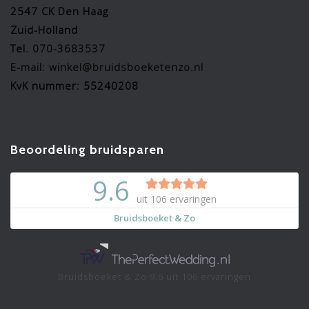
2547 CK Den Haag
Zuid-Holland
Tel.
070-3683537
E-mail: winkel@bruidsboeketenzo.nl
KvK nummer: 55240208
Beoordeling bruidsparen
Bruidsboeket & Zo
9.6
uit
106
ervaringen