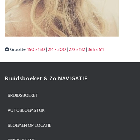
Grootte:
150 × 150
|
214 × 300
|
272 × 182
|
365 × 511
Bruidsboeket & Zo NAVIGATIE
BRUIDSBOEKET
AUTOBLOEMSTUK
BLOEMEN OP LOCATIE