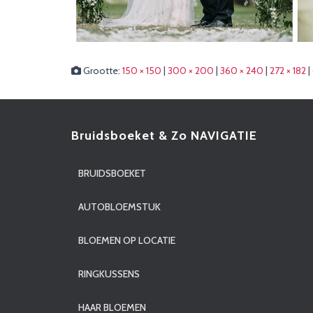
Grootte:
150 × 150
|
300 × 200
|
360 × 240
|
272 × 182
|
Bruidsboeket & Zo NAVIGATIE
BRUIDSBOEKET
AUTOBLOEMSTUK
BLOEMEN OP LOCATIE
RINGKUSSENS
HAAR BLOEMEN