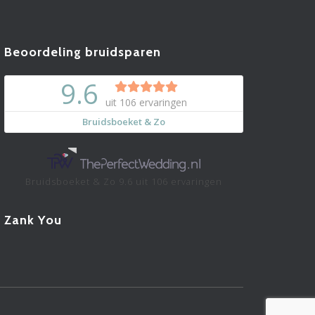
Beoordeling bruidsparen
Bruidsboeket & Zo
9.6
uit
106
ervaringen
Zank You