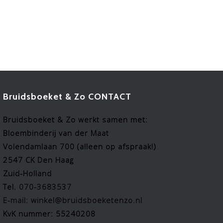
Bruidsboeket & Zo CONTACT
Bruidsboeket & Zo werkt samen met:
Bloembinderij van der Maat
Volendamlaan 700 (alleen op afspraak!)
2547 CK Den Haag
Zuid-Holland
Tel.
070-3683537
E-mail: winkel@bruidsboeketenzo.nl
KvK nummer: 55240208